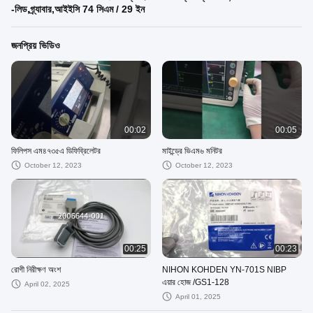
-লিড,গ্র্যাবার,আইইসি 74 সিএম / 29 ইন
জনপ্রিয় ভিডিও
00:02
00:05
ফিলিপস এম৪৭৩৫এ ডিফিব্রিলেটর
মাইন্ড্রে ভিএম৬ মনিটর
October 12, 2023
October 12, 2023
00:25
00:23
রোগী নিরীক্ষণ অংশ
NIHON KOHDEN YN-701S NIBP
এয়ার হোজ /GS1-128
April 02, 2025
April 01, 2025