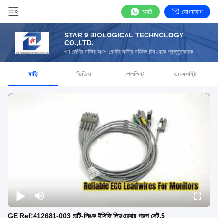
চ্যাট
যোগাযোগ
STAR 9 BIOLOGICAL TECHNOLOGY
CO.,LTD.
গুণ রোগীর মনিটর অংশ, রোগীর মনিটর মডিউল চীন থেকে প্রস্তুতকারক
বাড়ি
ভিডিও
প্লেলিস্ট
ওয়েবসাইট
GE Ref:412681-003 মাল্টি-লিঙ্ক ইসিজি লিডওয়্যার গ্রুপ সেট,5