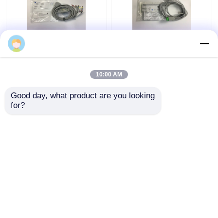
10 লিড ইসিজি প্রতিস্থাপন অংশ
3 লিড ইসিজি ট্রাঙ্ক ক্যাবল
তারের GE2104726-001
2106309-002 ইন্টিগ্রেটেড
ইইউ স্ট্যান্ডার্ড
গ্র্যাবার লিডওয়্যার 12FT সহ
10:00 AM
ভালো দাম
ভালো দাম
Good day, what product are you looking 
for?
আমাদের সাথে যোগাযোগ করুন
আমাদের সাথে যোগাযোগ করুন
আরো দেখুন
বাড়ি
আমাদের সম্পর্কে
আমাদের সাথে যোগাযোগ করুন
Desktop Site
সাইট ম্যাপ
Privacy Policy