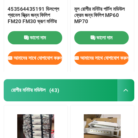
453564435191 ডিসপ্লে
মূল রোগীর মনিটর পার্টস মডিউল
এমএমএস মেরামত
প্যানেল স্ক্রিন জন্য ফিলিপ
ফ্রেম জন্য ফিলিপ MP60
FM20 FM30 ভ্রূণ মনিটর
MP70
ব্যবহৃত রোগী মনিটর
ভালো দাম
ভালো দাম
ব্যবহৃত পালস অক্সিমিটার
আমাদের সাথে যোগাযোগ করুন
আমাদের সাথে যোগাযোগ করুন
মেডিকেল আল্ট্রাসাউন্ড প্রোব
রোগীর মনিটর মডিউল
(43)
ভ্রূণ মনিটর অংশ