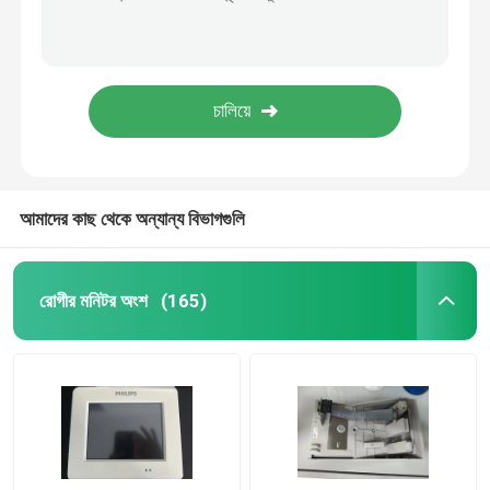
পুনরায় ব্যবহারযোগ্য মেডিকেল সরঞ্জাম খুচরা যন্ত্রাংশ, Trusignal Spo2 ফিঙ্গার সেন্সর গোলাকার আকৃতির 1M
SpO2 Masimo পুনরায় ব্যবহারযোগ্য ফিঙ্গার ক্লিপ সেন্সর 0.9M 3FT 9 PINS REF 1863
রোগীর মনিটর আনুষাঙ্গিক
989803151761 মেডিকেল ডিভাইস Consumables 4 Leads For TC50 Phlip Patient Monitor
ওহমেডা জিই মেডিকেল সরঞ্জাম খুচরা যন্ত্রাংশ, পুনরায় ব্যবহারযোগ্য ট্রুসিগন্যাল স্পো২ ইয়ার সেন্সর ৯ পিন
ডিফিব্রিলেটর মেশিনের যন্ত্রাংশ
1M 12 লিড ইসিজি লিড 989803151711 PHLIP TC30 TC50 TC70 রোগীর মনিটরের জন্য
ইসিজি প্রতিস্থাপন অংশ
আমাদের কাছ থেকে অন্যান্য বিভাগগুলি
মেডিক্যাল ডিভাইস ভোগ্যপণ্য
রোগীর মনিটর অংশ
(165)
চিকিৎসা সরঞ্জাম ব্যাটারি
মেডিকেল সরঞ্জামের খুচরা যন্ত্রাংশ
রোগীর মনিটর মেরামত