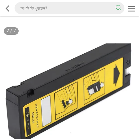
2
/
7