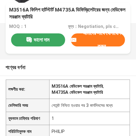
M3516A ফিলিপ হার্টস্টার্ট M4735A ডিফিব্রিলেটরের জন্য মেডিকেল
সরঞ্জাম ব্যাটারি
MOQ：1
মূল্য：Negotiation, pls contact me
আমাদের সাথে যোগাযোগ
ভালো দাম
করুন
পণ্যের বর্ণনা
M3516A মেডিকেল সরঞ্জাম ব্যাটারি
,
লক্ষণীয় করা:
M4735A মেডিকেল সরঞ্জাম ব্যাটারি
ডেলিভারি সময়
পেমেন্ট নিশ্চিত হওয়ার পর 3 কার্যদিবসের মধ্যে
ন্যূনতম চাহিদার পরিমাণ
1
পরিচিতিমুলক নাম
PHILIP