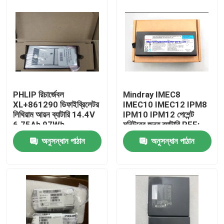
PHLIP রিচার্জেবল
Mindray IMEC8
XL+861290 ডিফাইব্রিলেটর
IMEC10 IMEC12 IPM8
লিথিয়াম আয়ন ব্যাটারি 14.4V
IPM10 IPM12 পেশেন্ট
6.75Ah 97Wh
মনিটরের জন্য ব্যাটারি REF:
LI13I001A
অনুসন্ধান পাঠান
অনুসন্ধান পাঠান
বাড়ি
পণ্য
ভিডিও