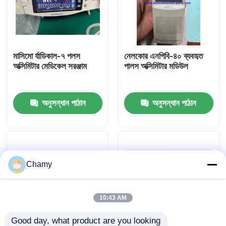
আমাদের সম্পর্কে
মাসিমো র্যাডিকাল-৭ পলস
নেলকোর এনপিবি-৪০ ব্যবহৃত
কারখানা ভ্রমণ
অক্সিমিটার মেডিকেল সরঞ্জাম
পালস অক্সিমিটার মডিউল
মান নিয়ন্ত্রণ
অনুসন্ধান পাঠান
অনুসন্ধান পাঠান
আমাদের সাথে যোগাযোগ
উদ্ধৃতির জন্য আবেদন
Chamy
রোগীর মনিটর অংশ
10:43 AM
রোগীর মনিটর মডিউল
Good day, what product are you looking 