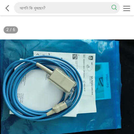
2
/
6