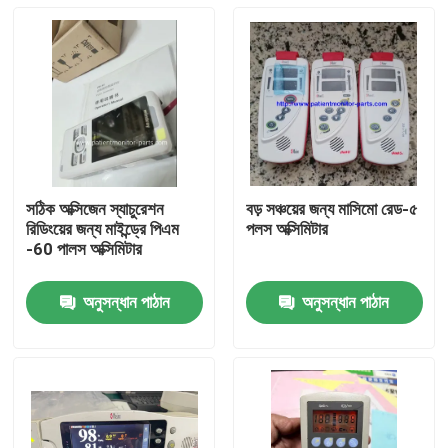
সঠিক অক্সিজেন স্যাচুরেশন
বড় সঞ্চয়ের জন্য মাসিমো রেড-৫
রিডিংয়ের জন্য মাইন্ড্রে পিএম
পলস অক্সিমিটার
-60 পালস অক্সিমিটার
অনুসন্ধান পাঠান
অনুসন্ধান পাঠান
বাড়ি
পণ্য
ভিডিও