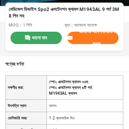
মেডিকেল ডিভাইস Spo2 এক্সটেনশন ক্যাবল M1943AL 9 গর্ত 3M
8 পিন সহ
MOQ：1 পিসি
মূল্য：আলোচনা সাপেক্ষে
আমাদের সাথে যোগাযোগ
ভালো দাম
করুন
পণ্যের বর্ণনা
স্পো২ এক্সটেনশন ক্যাবল ৩এম
,
লক্ষণীয় করা:
স্পো২ এক্সটেনশন ক্যাবল ৯টি গর্ত
,
M1943AL ক্যাবল
উৎপত্তি স্থল
আসল
ডেলিভারি সময়
1-2 ব্যবসায়িক দিন