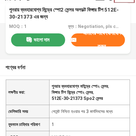
পুনরায় ব্যবহারযোগ্য মিন্ড্রে স্পো2 সেন্সর অলডল্ট ফিঙ্গার টিপ 512E-
30-21373 এর জন্য
MOQ：1
মূল্য：Negotiation, pls contact me
আমাদের সাথে যোগাযোগ
ভালো দাম
করুন
পণ্যের বর্ণনা
পুনরায় ব্যবহারযোগ্য মাইন্ড্রে স্পো২ সেন্সর
,
লক্ষণীয় করা:
ফিঙ্গার টিপ মিন্ড্রে স্পো২ সেন্সর
,
512E-30-21373 Spo2 সেন্সর
ডেলিভারি সময়
পেমেন্ট নিশ্চিত হওয়ার পর 3 কার্যদিবসের মধ্যে
ন্যূনতম চাহিদার পরিমাণ
1