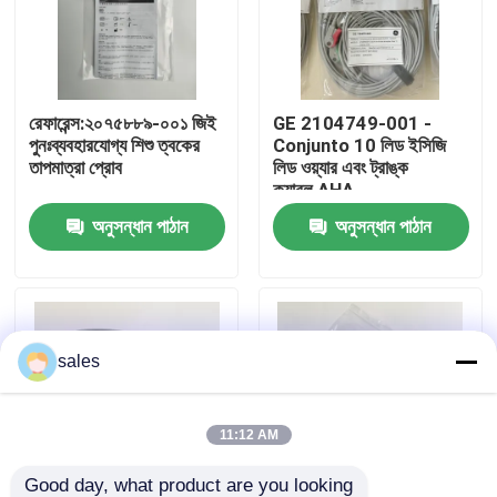
আমাদের সম্পর্কে
রেফারেন্স:২০৭৫৮৮৯-০০১ জিই
GE 2104749-001 -
কারখানা ভ্রমণ
পুনঃব্যবহারযোগ্য শিশু ত্বকের
Conjunto 10 লিড ইসিজি
তাপমাত্রা প্রোব
লিড ওয়্যার এবং ট্রাঙ্ক
ক্যাবল,AHA
মান নিয়ন্ত্রণ
অনুসন্ধান পাঠান
অনুসন্ধান পাঠান
আমাদের সাথে যোগাযোগ
উদ্ধৃতির জন্য আবেদন
sales
রোগীর মনিটর অংশ
11:12 AM
রোগীর মনিটর মডিউল
Good day, what product are you looking 