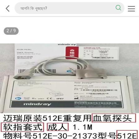
2
/
9