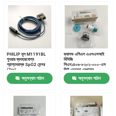
PHILIP মূল M1191BL
ভ্যালভ এপিএল এএসএসআই
পুনরায় ব্যবহারযোগ্য
বিসিজি
প্রাপ্তবয়স্ক SpO2 সেন্সর
পিএন১৪০৬-৮২০২-০০০-এস
(3m)
জিই ওহমেদা এস্পায়ার
REF:989803144381
অ্যানাস্থেসিয়া মেশিন এস্টিভা
অনুসন্ধান পাঠান
অনুসন্ধান পাঠান
মডেল এপিএল ভ্যালভ, বেস
বাড়ি
সংস্করণ ছাড়াই
পণ্য
ভিডিও