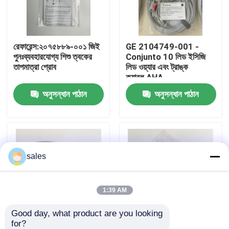
আমাদের সম্পর্কে
রেফারেন্স:২০৭৫৮৮৯-০০১ জিই
GE 2104749-001 -
পুনঃব্যবহারযোগ্য শিশু ত্বকের
Conjunto 10 লিড ইসিজি
কারখানা ভ্রমণ
তাপমাত্রা প্রোব
লিড ওয়্যার এবং ট্রাঙ্ক
ক্যাবল,AHA
অনুসন্ধান পাঠান
অনুসন্ধান পাঠান
মান নিয়ন্ত্রণ
আমাদের সাথে যোগাযোগ
sales
উদ্ধৃতির জন্য আবেদন
রোগীর মনিটর অংশ
1:39 AM
Good day, what product are you looking 
রোগীর মনিটর মডিউল
for?
রেফারেন্স: IM2203 আইবিপি
PN:040-000816-00