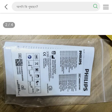
2
/
4