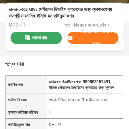
৯৮৯৮০৩১৫৭৪৯১ মেডিকেল ডিভাইস ক্যাবেলের জন্য ব্যবহারযোগ্য
সামগ্রী ডায়নামিক ইসিজি বক্স হার্ট কন্ডাকশন
MOQ：1
মূল্য：Negotiation, pls contact me
আমাদের সাথে যোগাযোগ
ভালো দাম
করুন
পণ্যের বর্ণনা
মেডিকেল ডিভাইসের খরচ 989803157491
,
লক্ষণীয় করা:
ইসিজি মেডিকেল ডিভাইসের ব্যবহারের জন্য ক্যাবল
ডেলিভারি সময়
পেমেন্ট নিশ্চিত হওয়ার পর 3 কার্যদিবসের মধ্যে
ন্যূনতম চাহিদার পরিমাণ
1
পরিচিতিমুলক নাম
PHILIP