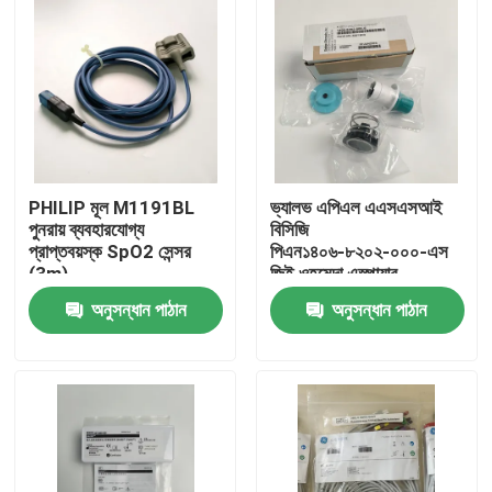
PHILIP মূল M1191BL
ভ্যালভ এপিএল এএসএসআই
পুনরায় ব্যবহারযোগ্য
বিসিজি
প্রাপ্তবয়স্ক SpO2 সেন্সর
পিএন১৪০৬-৮২০২-০০০-এস
(3m)
জিই ওহমেদা এস্পায়ার
REF:989803144381
অ্যানাস্থেসিয়া মেশিন এস্টিভা
অনুসন্ধান পাঠান
অনুসন্ধান পাঠান
মডেল এপিএল ভ্যালভ, বেস
সংস্করণ ছাড়াই
বাড়ি
পণ্য
ভিডিও