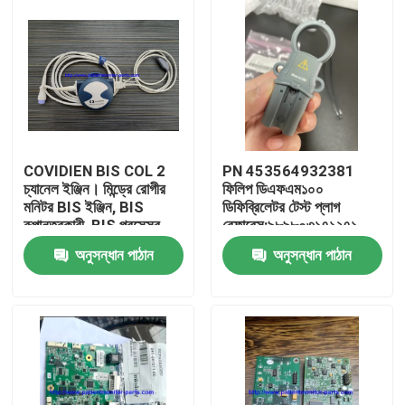
COVIDIEN BIS COL 2
PN 453564932381
চ্যানেল ইঞ্জিন। মিন্ড্রে রোগীর
ফিলিপ ডিএফএম১০০
মনিটর BIS ইঞ্জিন, BIS
ডিফিব্রিলেটর টেস্ট প্লাগ
রূপান্তরকারী, BIS প্রসেসর
রেফারেন্স:৯৮৯৮০৩১৭১২৭১
অনুসন্ধান পাঠান
অনুসন্ধান পাঠান
বাড়ি
পণ্য
ভিডিও