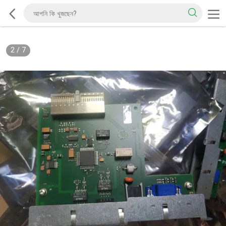
2
/
7