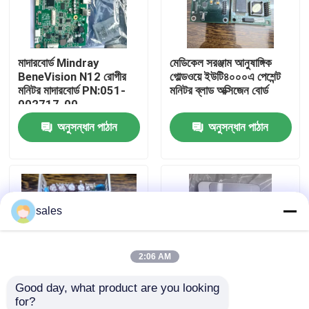
আমাদের সম্পর্কে
মাদারবোর্ড Mindray
মেডিকেল সরঞ্জাম আনুষাঙ্গিক
BeneVision N12 রোগীর
গোল্ডওয়ে ইউটি৪০০০এ পেশেন্ট
কারখানা ভ্রমণ
মনিটর মাদারবোর্ড PN:051-
মনিটর ব্লাড অক্সিজেন বোর্ড
002717-00
অনুসন্ধান পাঠান
অনুসন্ধান পাঠান
মান নিয়ন্ত্রণ
আমাদের সাথে যোগাযোগ
sales
উদ্ধৃতির জন্য আবেদন
রোগীর মনিটর অংশ
2:06 AM
Good day, what product are you looking 
রোগীর মনিটর মডিউল
for?
পাওয়ার সাপ্লাই বোর্ড জিই
মাইন্ড্রে বেনিভিউ টি১ মনিটর