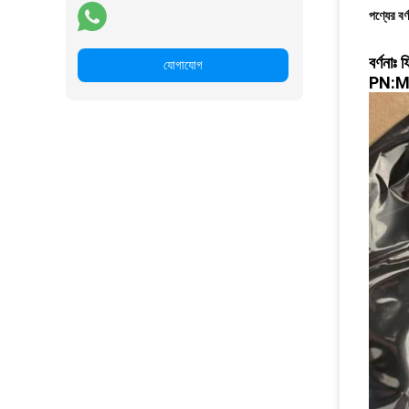
পণ্যের বর্
বর্ণনাঃ
যোগাযোগ
PN:M