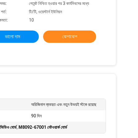
সময়:
পেমেন্ট নিশ্চিত হওয়ার পর 3 কার্যদিবসের মধ্যে
শর্ত:
টি/টি, ওয়েস্টার্ন ইউনিয়ন
্ষমতা:
10
ভালো দাম
যোগাযোগ
অরিজিনাল ব্যবহৃত এবং নতুন উভয়ই স্টকে রয়েছে
90 দিন
ভিডিও বোর্ড
,
M8092-67001 নেটওয়ার্ক বোর্ড