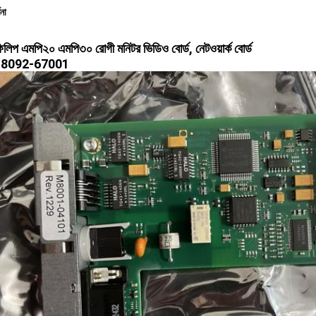
ণনা
 ফিলিপ এমপি২০ এমপি৩০ রোগী মনিটর ভিডিও বোর্ড, নেটওয়ার্ক বোর্ড
8092-67001