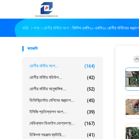
বাড়ি
পণ্য
রোগীর মনিটর অংশ
ফিলিপ এমপি২০ এমপি৩০ রোগীর মনিটরের যন্ত্রা
কতগুলি
রোগীর মনিটর অংশ...
(164)
রোগীর মনিটর মডিউল...
(42)
রোগীর মনিটর আনুষাঙ্গিক...
(52)
ডিফিব্রিলেটর মেশিনের যন্ত্রাংশ...
(45)
ইসিজি প্রতিস্থাপন অংশ...
(39)
মেডিক্যাল ডিভাইস ভোগ্যপণ্য...
(167)
চিকিৎসা সরঞ্জাম ব্যাটারি...
(41)