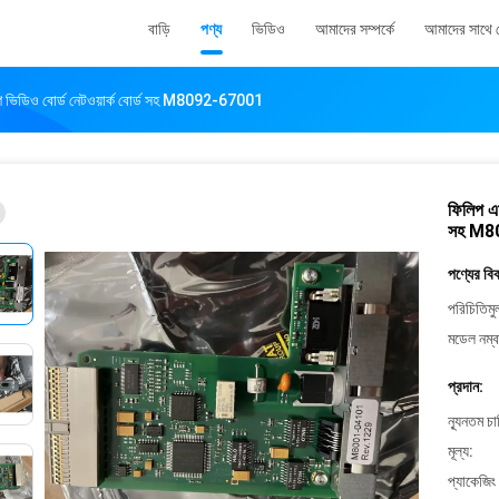
বাড়ি
পণ্য
ভিডিও
আমাদের সম্পর্কে
আমাদের সাথে
ংশ ভিডিও বোর্ড নেটওয়ার্ক বোর্ড সহ M8092-67001
ফিলিপ এম
সহ M8
পণ্যের বি
পরিচিতিমু
মডেল নম্ব
প্রদান:
ন্যূনতম চ
মূল্য:
প্যাকেজিং