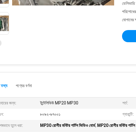
ডেলিভারি 
পরিশোধের 
যোগানের ক
 তথ্য
পণ্যের বর্ণনা
বহারের জন্য:
ইন্টেলিভিউ MP20 MP30
শর্ত:
এন:
৮০৯২-৬৭০০১
গ্যারান্টি:
েষভাবে তুলে ধরা:
MP30 রোগীর মনিটর পার্টস ভিডিও বোর্ড
,
MP20 রোগীর মনিটর পার্টস 