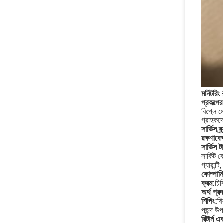
মনিটরিং র
প্রকল্পের
রিপ্লে ম
গ্রাহকদ
সার্ভিস ব্র্
রক্ষণাবে
সার্ভিস 
সার্কিট 
গ্যারান্ট
কোম্পান
ক্রম:
চিক
অর্থ প্রদ
শিপিং:
বি
পছন্দ উপ
রিটার্ন 