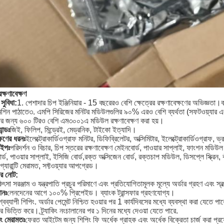
ক্ষণাবেক্ষণ
 সুবিধা:
1. পেশাদার চিপ ইঞ্জিনিয়ার - 15 বছরেরও বেশি ক্ষেত্রের রক্ষণাবেক্ষণের অভিজ্ঞতা।বাজারে
েশিন পাঠাতে৩. এমপি সিরিজের মনিটর মডিউলগুলির ৯০% এরও বেশি ব্যর্থতা (সফটওয়্যার এবং 
ের জন্য ৬০০ টিরও বেশি এম৩০০১এ মডিউল রক্ষণাবেক্ষণ করা হয়।
যান্ডঃ
জিই, ফিলিপ, মিন্ড্রেই, মেড্রনিক, টাইকো ইত্যাদি।
ক্ষণের ধরনঃ
ইলেক্ট্রোকার্ডিওগ্রাফ মনিটর, ডিফিব্রিলেটর, অক্সিমিটার, ইলেক্ট্রোকার্ডিওগ্রাফ, ভ
টাইপঃ
পরিদর্শন ও বিচার, চিপ স্তরের রক্ষণাবেক্ষণ মেইনবোর্ড, পাওয়ার সাপ্লাই, ফাংশন মডিউল
বোর্ড, পাওয়ার সাপ্লাই, ইসিজি বোর্ড,রক্ত অক্সিজেন বোর্ড, রক্তচাপ মডিউল, ডিসপ্লে স্ক্রি
ি, গ্যারান্টি মেরামত, সফ্টওয়্যার আপগ্রেড।
ির নোট:
িৎসা সরঞ্জাম ও যন্ত্রপাতি প্রচুর পরিমাণে এবং প্রতিযোগিতামূলক মূল্যে অর্ডার গ্রহণ এবং স্
ানঃ
লেনদেনের আগে ১০০% প্রিপেইড। ব্যাংক ট্রান্সফার গ্রহণযোগ্য।
শ্বব্যাপী শিপিং. অর্ডার পেমেন্ট নিশ্চিত হওয়ার পর 1 কার্যদিবসের মধ্যে ব্যবস্থা কর
র ভিত্তি করে। ট্র্যাকিং নংচালানের পর ১ দিনের মধ্যে দেওয়া যেতে পারে.
এবং মেরামতঃ
ফেরত আইটেম জন্য শিপিং ফি অর্ধেক গ্রাহক এবং অর্ধেক বিক্রেতা চার্জ করা প্