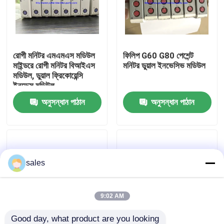
আমাদের সম্পর্কে
রোগী মনিটর এমএমএস মডিউল
ফিলিপ G60 G80 পেশেন্ট
কারখানা ভ্রমণ
মাইন্ডরে রোগী মনিটর বিআইএস
মনিটর ডুয়াল ইনভেসিভ মডিউল
মডিউল, ডুয়াল ফ্রিকোয়েন্সি
ইনডেক্স মডিউল
মান নিয়ন্ত্রণ
অনুসন্ধান পাঠান
অনুসন্ধান পাঠান
আমাদের সাথে যোগাযোগ
উদ্ধৃতির জন্য আবেদন
sales
রোগীর মনিটর অংশ
9:02 AM
রোগীর মনিটর মডিউল
Good day, what product are you looking 