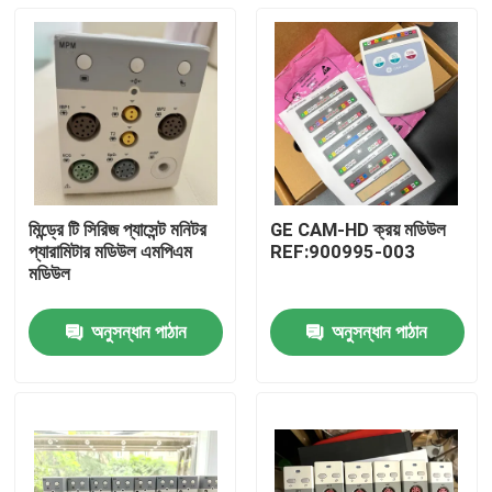
মিন্ড্রে টি সিরিজ প্যাসেন্ট মনিটর
GE CAM-HD ক্রয় মডিউল
প্যারামিটার মডিউল এমপিএম
REF:900995-003
মডিউল
অনুসন্ধান পাঠান
অনুসন্ধান পাঠান
বাড়ি
পণ্য
ভিডিও