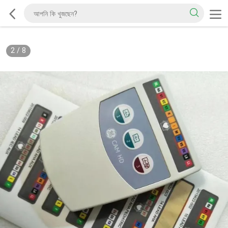
2
/
8