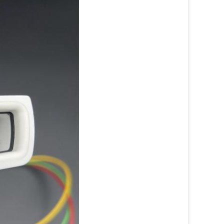
7:01 AM
Good day, what product are you looking 
for?