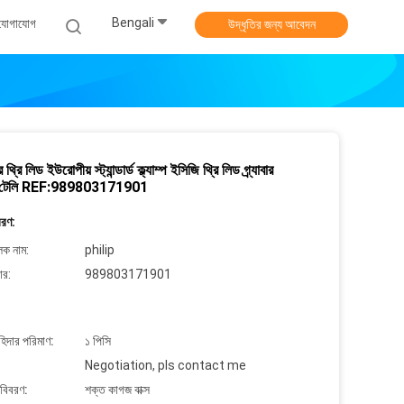
Bengali
 যোগাযোগ
উদ্ধৃতির জন্য আবেদন
 থ্রি লিড ইউরোপীয় স্ট্যান্ডার্ড ক্ল্যাম্প ইসিজি থ্রি লিড গ্র্যাবার
 টেলি REF:989803171901
বরণ:
লক নাম:
philip
ার:
989803171901
াহিদার পরিমাণ:
১ পিসি
Negotiation, pls contact me
 বিবরণ:
শক্ত কাগজ বাক্স