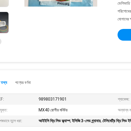
ডেলিভারি 
পরিশোধের 
যোগানের ক
 তথ্য
পণ্যের বর্ণনা
F:
989803171901
প্যাকেজ:
যুক্ত:
MX40 রোগীর মনিটর
অন্যান্য ন
েষভাবে তুলে ধরা:
আইইসি থ্রি লিড ক্ল্যাম্প
,
ইসিজি 3-লেড গ্র্যাবার
,
টেলিমেট্রি থ্রি লিড ইউরো