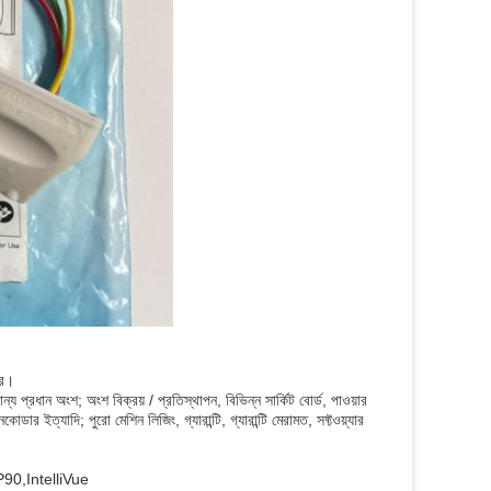
টর।
্য প্রধান অংশ; অংশ বিক্রয় / প্রতিস্থাপন, বিভিন্ন সার্কিট বোর্ড, পাওয়ার
ডার ইত্যাদি; পুরো মেশিন লিজিং, গ্যারান্টি, গ্যারান্টি মেরামত, সফ্টওয়্যার
0,IntelliVue