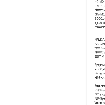
40,MX
FM30,হার
মডিউল:
G5-M1
60001এ
ভ্রূণের ম
গোল্ডওয়ে
জিই:
DA
S5,CAR
ম্যাক ১৬
মডিউল:
EST,M
মিন্ড্রে:
M
2000,
ভিএস৬০০,
মডিউল:
এ
নিহন কো
ওপিভি-১
টিইসি-৭৬
ডিফিব্রিল
টাইকো অক