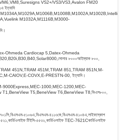
M6,VM8,Suresigns VS2+/VS3/VS3,Avalon FM20
২এ ইত্যাদি
1034A,M1029A,M1006B,M1008B,M1002A,M1002B,IntelliVue
A,Vuelink M1032A,M1116B,M3000-
দি।
-Ohmeda Cardiocap 5,Datex-Ohmeda
,B20i,B30,B40,Solar8000,সোলার ৮০০০আইম্যাক ৮০০,
TRAM 451N,TRAM 451M,TRAM 851,TRAM 851N,M-
,M-CAIOV,E-COVX,E-PRESTN-00, ইত্যাদি।
M-9000Express,MEC-1000,MEC-1200,MEC-
T1,BeneView T5,BeneView T6,BeneView T8,ভিএস৮০০,
৭০১সি,বিএসএম-৫১০৬এ,বিএসএম-৪১১৩কে,বিএসএম-৪১০৪এ,লাইফস্কোপ
-৫৫২১,কার্ডিওলাইফ টিইসি-৫৫৩২,কার্ডিওলাইফ TEC-7621Cকার্ডিওলাইফ