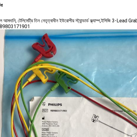
ণনা
ূল আমদানি, টেলিমেট্রি তিন নেতৃত্বাধীন ইউরোপীয় স্ট্যান্ডার্ড ক্ল্যাম্প,ইসিজি 3-Le
ঃ989803171901