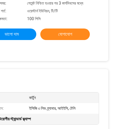
সময়:
পেমেন্ট নিশ্চিত হওয়ার পর 3 কার্যদিবসের মধ্যে
শর্ত:
ওয়েস্টার্ন ইউনিয়ন, টি/টি
্ষমতা:
100 পিসি
ভালো দাম
যোগাযোগ
কার্টুন
াম:
ইসিজি ৩ লিড গ্র্যাবার, আইইসি, টেলি
পীয় স্ট্যান্ডার্ড ক্ল্যাম্প