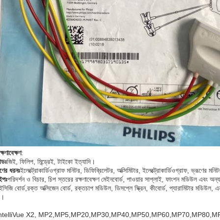
্ষণাবেক্ষণ
:
ান্ডঃ
জিই, ফিলিপ, মিন্ড্রেই, টাইকো ইত্যাদি।
্ষণের ধরনঃ
ইলেক্ট্রোকার্ডিওগ্রাফ মনিটর, ডিফিব্রিলেটর, অক্সিমিটার, ইলেক্ট্রোকার্ডিওগ্রাফ, ভ্রূণের মনি
াইপঃ
পরিদর্শন ও বিচার, চিপ স্তরের রক্ষণাবেক্ষণ মেইনবোর্ড, পাওয়ার সাপ্লাই, ফাংশন মডিউল এবং অন্যান
ইসিজি বোর্ড,রক্ত অক্সিজেন বোর্ড, রক্তচাপ মডিউল, ডিসপ্লে স্ক্রিন, কীবোর্ড, প্যারামিটার মডিউল, এনকো
ড।
IntelliVue X2, MP2,MP5,MP20,MP30,MP40,MP50,MP60,MP70,MP80,MP9