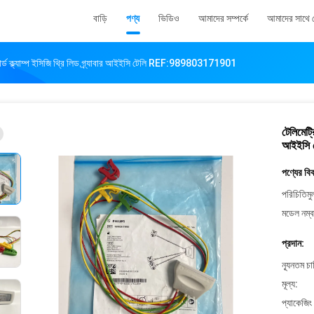
বাড়ি
পণ্য
ভিডিও
আমাদের সম্পর্কে
আমাদের সাথে
ান্ডার্ড ক্ল্যাম্প ইসিজি থ্রি লিড গ্র্যাবার আইইসি টেলি REF:989803171901
টেলিমেট্রি
আইইসি
পণ্যের বি
পরিচিতিমু
মডেল নম্ব
প্রদান:
ন্যূনতম চ
মূল্য:
প্যাকেজিং