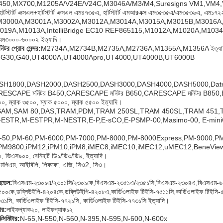
450,MX700,M1205A/V24E/V24C,M3046A/M3/M4,Suresigns VM1,VM4,V
্টস্টার্ট এক্সএল+হার্টস্টার্ট এক্সএল এম৪৭৩৫এ, হার্টস্টার্ট এমআরএক্স এম৩৫৩৫এ/এম৩৫৩৬এ, এম১৭২
M3000A,M3001A,M3002A,M3012A,M3014A,M3015A,M3015B,M3016A,M
019A,M1013A,IntelliBridge EC10 REF865115,M1012A,M1020A,M1034
ম৩০০০-৬০০০২ ইত্যাদি।
নিটর প্রোব সেন্সর
:
M2734A,M2734B,M2735A,M2736A,M1355A,M1356A ইত্যা
:
G30,G40,UT4000A,UT4000Apro,UT4000,UT4000B,UT6000B
SH1800,DASH2000,DASH2500,DASH3000,DASH4000,DASH5000,Datex
ESCAPE মনিটর B450,CARESCAPE মনিটর B650,CARESCAPE মনিটর B850,B20
০০, ম্যাক ৩৫০০, ম্যাক ৫০০০, ম্যাক ৫৫০০ ইত্যাদি।
SAM,SAM 80,DAS,TRAM,PDM,TRAM 250SL,TRAM 450SL,TRAM 451,
-ESTR,M-ESTPR,M-NESTR,E-P,E-sCO,E-PSMP-00,Masimo-00, E-miniC
-50,PM-60,PM-6000,PM-7000,PM-8000,PM-8000Express,PM-9000,P
iPM9800,iPM12,iPM10,iPM8,iMEC8,iMEC10,iMEC12,uMEC12,BeneView 
 ভিএস৯০০, বেনিহার্ট ডি১/ডি৩/ডি৬, ইত্যাদি।
মপিএম, আইবিপি, পিককো, এজি, সিও2, সিও।
হডেন
:
বিএসএম-২৩০১এ/২৩০১সি/২৩০১কে,বিএসএম-২৩৫১এ/২৩৫১সি,বিএসএম-২৩০৪এ,বিএসএম-৬
৫০০কে,ডব্লিউইপি-৪২০৪কে,ডব্লিউইপি-৪২০৮এ,কার্ডিওলাইফ টিইসি-৭৫১১সি,কার্ডিওলাইফ টিইসি
৩১সি, কার্ডিওলাইফ টিইসি-৭৭২১সি, কার্ডিওলাইফ টিইসি-৭৭৩১সি ইত্যাদি।
ার
:
লাইফপ্যাক২০, লাইফপ্যাক১২
্সিমিটার
:
N-65,N-550,N-560,N-395,N-595,N-600,N-600x