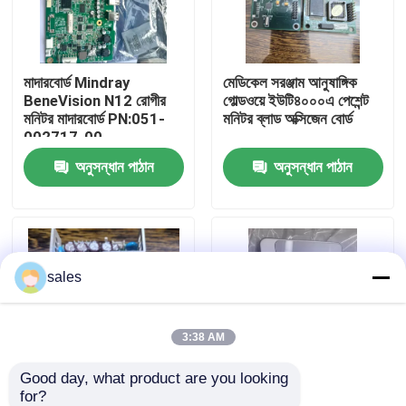
আমাদের সম্পর্কে
মাদারবোর্ড Mindray
মেডিকেল সরঞ্জাম আনুষাঙ্গিক
BeneVision N12 রোগীর
গোল্ডওয়ে ইউটি৪০০০এ পেশেন্ট
কারখানা ভ্রমণ
মনিটর মাদারবোর্ড PN:051-
মনিটর ব্লাড অক্সিজেন বোর্ড
002717-00
অনুসন্ধান পাঠান
অনুসন্ধান পাঠান
মান নিয়ন্ত্রণ
আমাদের সাথে যোগাযোগ
sales
উদ্ধৃতির জন্য আবেদন
রোগীর মনিটর অংশ
3:38 AM
Good day, what product are you looking 
রোগীর মনিটর মডিউল
for?
পাওয়ার সাপ্লাই বোর্ড জিই
মাইন্ড্রে বেনিভিউ টি১ মনিটর