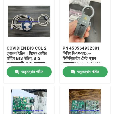
COVIDIEN BIS COL 2
PN 453564932381
চ্যানেল ইঞ্জিন। মিন্ড্রে রোগীর
ফিলিপ ডিএফএম১০০
মনিটর BIS ইঞ্জিন, BIS
ডিফিব্রিলেটর টেস্ট প্লাগ
রূপান্তরকারী, BIS প্রসেসর
রেফারেন্স:৯৮৯৮০৩১৭১২৭১
অনুসন্ধান পাঠান
অনুসন্ধান পাঠান
বাড়ি
পণ্য
ভিডিও