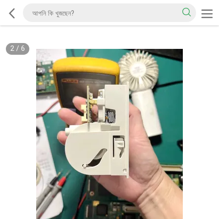
2
/
6