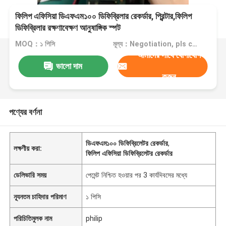
ফিলিপ এফিসিয়া ডিএফএম১০০ ডিফিব্রিলার রেকর্ডার, প্রিন্টার,ফিলিপ
ডিফিব্রিলার রক্ষণাবেক্ষণ আনুষাঙ্গিক স্পট
MOQ：১ পিসি
মূল্য：Negotiation, pls contact me
আমাদের সাথে যোগাযোগ
ভালো দাম
করুন
পণ্যের বর্ণনা
ডিএফএম১০০ ডিফিব্রিলেটর রেকর্ডার
,
লক্ষণীয় করা:
ফিলিপ এফিসিয়া ডিফিব্রিলেটর রেকর্ডার
ডেলিভারি সময়
পেমেন্ট নিশ্চিত হওয়ার পর 3 কার্যদিবসের মধ্যে
ন্যূনতম চাহিদার পরিমাণ
১ পিসি
পরিচিতিমুলক নাম
philip