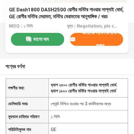
GE Dash1800 DASH2500 রোগীর মনিটর পাওয়ার সাপ্লাই বোর্ড,
GE রোগীর মনিটর মেরামত, মনিটর মেরামতের আনুষাঙ্গিক / খরচ
MOQ：১ পিসি
মূল্য：Negotiation, pls contact me
আমাদের সাথে যোগাযোগ
ভালো দাম
করুন
পণ্যের বর্ণনা
ড্যাশ ২৫০০ রোগীর মনিটর পাওয়ার সাপ্লাই বোর্ড
,
লক্ষণীয় করা:
ড্যাশ ১৮০০ রোগীর মনিটর পাওয়ার সাপ্লাই বোর্ড
ডেলিভারি সময়
পেমেন্ট নিশ্চিত হওয়ার পর 3 কার্যদিবসের মধ্যে
ন্যূনতম চাহিদার পরিমাণ
১ পিসি
পরিচিতিমুলক নাম
GE