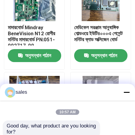
আমাদের সম্পর্কে
মাদারবোর্ড Mindray
মেডিকেল সরঞ্জাম আনুষাঙ্গিক
BeneVision N12 রোগীর
গোল্ডওয়ে ইউটি৪০০০এ পেশেন্ট
কারখানা ভ্রমণ
মনিটর মাদারবোর্ড PN:051-
মনিটর ব্লাড অক্সিজেন বোর্ড
002717-00
অনুসন্ধান পাঠান
অনুসন্ধান পাঠান
মান নিয়ন্ত্রণ
আমাদের সাথে যোগাযোগ
sales
উদ্ধৃতির জন্য আবেদন
রোগীর মনিটর অংশ
10:57 AM
Good day, what product are you looking 
রোগীর মনিটর মডিউল
for?
পাওয়ার সাপ্লাই বোর্ড জিই
মাইন্ড্রে বেনিভিউ টি১ মনিটর