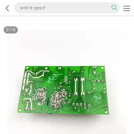
2
/
6