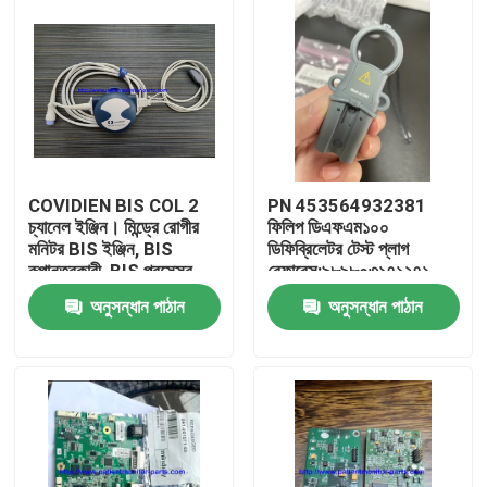
COVIDIEN BIS COL 2
PN 453564932381
চ্যানেল ইঞ্জিন। মিন্ড্রে রোগীর
ফিলিপ ডিএফএম১০০
মনিটর BIS ইঞ্জিন, BIS
ডিফিব্রিলেটর টেস্ট প্লাগ
রূপান্তরকারী, BIS প্রসেসর
রেফারেন্স:৯৮৯৮০৩১৭১২৭১
অনুসন্ধান পাঠান
অনুসন্ধান পাঠান
বাড়ি
পণ্য
ভিডিও