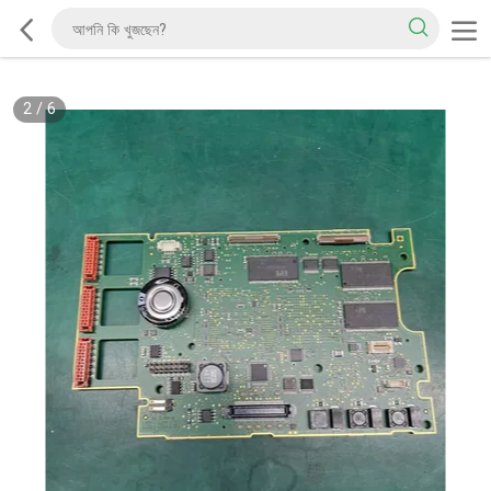
2
/
6