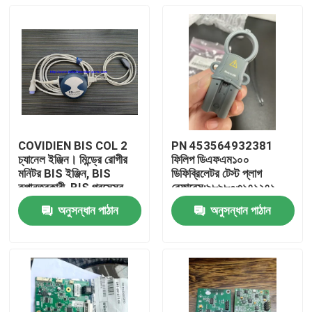
COVIDIEN BIS COL 2
PN 453564932381
চ্যানেল ইঞ্জিন। মিন্ড্রে রোগীর
ফিলিপ ডিএফএম১০০
মনিটর BIS ইঞ্জিন, BIS
ডিফিব্রিলেটর টেস্ট প্লাগ
রূপান্তরকারী, BIS প্রসেসর
রেফারেন্স:৯৮৯৮০৩১৭১২৭১
অনুসন্ধান পাঠান
অনুসন্ধান পাঠান
বাড়ি
পণ্য
ভিডিও