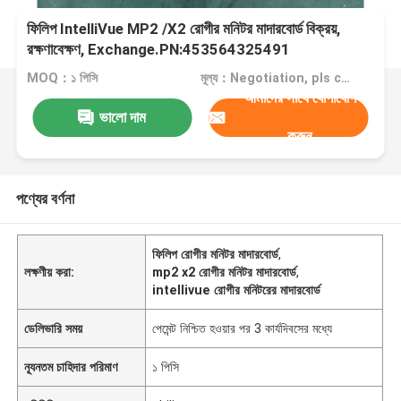
ফিলিপ IntelliVue MP2 /X2 রোগীর মনিটর মাদারবোর্ড বিক্রয়,
রক্ষণাবেক্ষণ, Exchange.PN:453564325491
MOQ：১ পিসি
মূল্য：Negotiation, pls contact me
আমাদের সাথে যোগাযোগ
ভালো দাম
করুন
পণ্যের বর্ণনা
ফিলিপ রোগীর মনিটর মাদারবোর্ড
,
লক্ষণীয় করা:
mp2 x2 রোগীর মনিটর মাদারবোর্ড
,
intellivue রোগীর মনিটরের মাদারবোর্ড
ডেলিভারি সময়
পেমেন্ট নিশ্চিত হওয়ার পর 3 কার্যদিবসের মধ্যে
ন্যূনতম চাহিদার পরিমাণ
১ পিসি