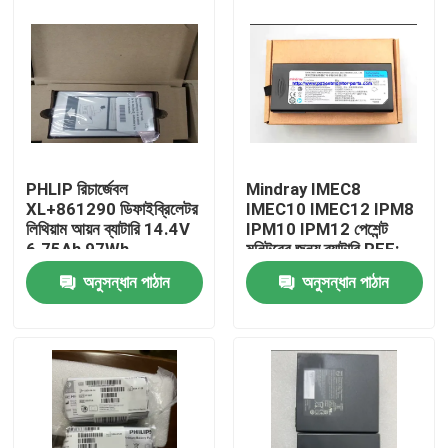
PHLIP রিচার্জেবল
Mindray IMEC8
XL+861290 ডিফাইব্রিলেটর
IMEC10 IMEC12 IPM8
লিথিয়াম আয়ন ব্যাটারি 14.4V
IPM10 IPM12 পেশেন্ট
6.75Ah 97Wh
মনিটরের জন্য ব্যাটারি REF:
LI13I001A
অনুসন্ধান পাঠান
অনুসন্ধান পাঠান
বাড়ি
পণ্য
ভিডিও