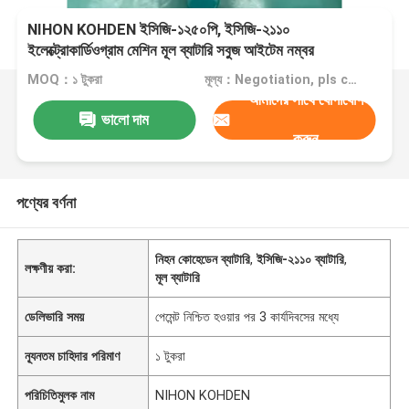
NIHON KOHDEN ইসিজি-১২৫০পি, ইসিজি-২১১০
ইলেক্ট্রোকার্ডিওগ্রাম মেশিন মূল ব্যাটারি সবুজ আইটেম নম্বর
এসবি-৯০১ডি বা এসবি-৯০১ডিসি
MOQ：১ টুকরা
মূল্য：Negotiation, pls contact me
আমাদের সাথে যোগাযোগ
ভালো দাম
করুন
পণ্যের বর্ণনা
নিহন কোহেডেন ব্যাটারি
,
ইসিজি-২১১০ ব্যাটারি
,
লক্ষণীয় করা:
মূল ব্যাটারি
ডেলিভারি সময়
পেমেন্ট নিশ্চিত হওয়ার পর 3 কার্যদিবসের মধ্যে
ন্যূনতম চাহিদার পরিমাণ
১ টুকরা
পরিচিতিমুলক নাম
NIHON KOHDEN