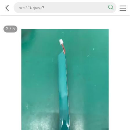
2
/
5