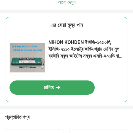
আরো দেখুন
এর সেরা মূল্য পান
NIHON KOHDEN ইসিজি-১২৫০পি,
ইসিজি-২১১০ ইলেক্ট্রোকার্ডিওগ্রাম মেশিন মূল
ব্যাটারি সবুজ আইটেম নম্বর এসবি-৯০১ডি বা
এসবি-৯০১ডিসি
চালিয়ে
প্রস্তাবিত পণ্য