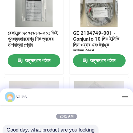
আমাদের সম্পর্কে
রেফারেন্স:২০৭৫৮৮৯-০০১ জিই
GE 2104749-001 -
কারখানা ভ্রমণ
পুনঃব্যবহারযোগ্য শিশু ত্বকের
Conjunto 10 লিড ইসিজি
তাপমাত্রা প্রোব
লিড ওয়্যার এবং ট্রাঙ্ক
ক্যাবল,AHA
মান নিয়ন্ত্রণ
অনুসন্ধান পাঠান
অনুসন্ধান পাঠান
আমাদের সাথে যোগাযোগ
উদ্ধৃতির জন্য আবেদন
sales
রোগীর মনিটর অংশ
2:41 AM
রোগীর মনিটর মডিউল
Good day, what product are you looking 