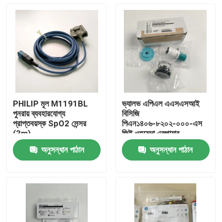
PHILIP মূল M1191BL
ভ্যালভ এপিএল এএসএসআই
পুনরায় ব্যবহারযোগ্য
বিসিজি
প্রাপ্তবয়স্ক SpO2 সেন্সর
পিএন১৪০৬-৮২০২-০০০-এস
(3m)
জিই ওহমেদা এস্পায়ার
REF:989803144381
অ্যানাস্থেসিয়া মেশিন এস্টিভা
অনুসন্ধান পাঠান
অনুসন্ধান পাঠান
মডেল এপিএল ভ্যালভ, বেস
বাড়ি
সংস্করণ ছাড়াই
পণ্য
ভিডিও