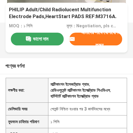
PHILIP Adult/Child Radiolucent Multifunction
Electrode Pads,HeartStart PADS REF:M3716A.
এইচটিএমএল-এডিএস-এডিএস-এডিএস-এডিএস-এডিএস-এডিএস-
MOQ：১ পিসি
মূল্য：Negotiation, pls contact me
এডিএস-এডিএস-এডিএস-এডিএস-এডিএস-এডিএস
আমাদের সাথে যোগাযোগ
ভালো দাম
করুন
পণ্যের বর্ণনা
মাল্টিফাংশন ইলেকট্রোড প্যাড
,
লক্ষণীয় করা:
রেডিওলুসেন্ট মাল্টিফাংশন ইলেক্ট্রোড পিএডিএস
,
হার্টস্টার্ট মাল্টিফাংশন ইলেক্ট্রোড প্যাড
ডেলিভারি সময়
পেমেন্ট নিশ্চিত হওয়ার পর 3 কার্যদিবসের মধ্যে
ন্যূনতম চাহিদার পরিমাণ
১ পিসি