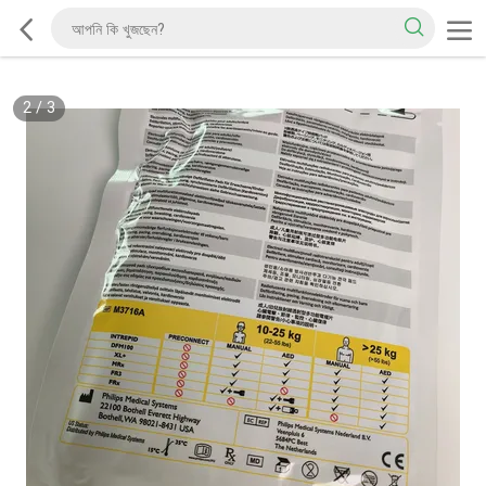
2
/
3