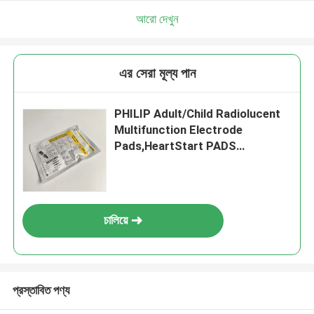
আরো দেখুন
এর সেরা মূল্য পান
PHILIP Adult/Child Radiolucent
Multifunction Electrode
Pads,HeartStart PADS
REF:M3716A. এইচটিএমএল-এডিএস-
এডিএস-এডিএস-এডিএস-এডিএস-এডিএস-
এডিএস-এডিএস-এডিএস-এডিএস-এডিএস-
এডিএস
চালিয়ে
প্রস্তাবিত পণ্য