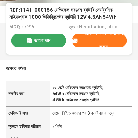
REF:1141-000156 মেডিকেল সরঞ্জাম ব্যাটারি মেডট্রনিক
লাইফপ্যাক 1000 ডিফিব্রিলেটর ব্যাটারি 12V 4.5Ah 54Wh
MOQ：১ পিসি
মূল্য：Negotiation, pls contact me
আমাদের সাথে যোগাযোগ
ভালো দাম
করুন
পণ্যের বর্ণনা
১২ ভোল্ট মেডিকেল সরঞ্জামের ব্যাটারি
,
লক্ষণীয় করা:
54Wh মেডিকেল সরঞ্জাম ব্যাটারি
,
4.5Ah মেডিকেল সরঞ্জাম ব্যাটারি
ডেলিভারি সময়
পেমেন্ট নিশ্চিত হওয়ার পর 3 কার্যদিবসের মধ্যে
ন্যূনতম চাহিদার পরিমাণ
১ পিসি