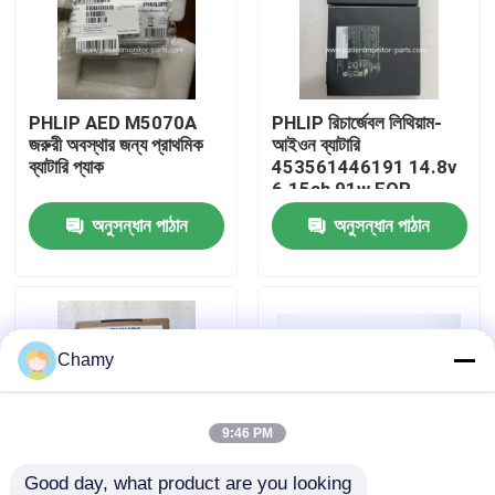
আমাদের সম্পর্কে
PHLIP AED M5070A
PHLIP রিচার্জেবল লিথিয়াম-
কারখানা ভ্রমণ
জরুরী অবস্থার জন্য প্রাথমিক
আইওন ব্যাটারি
ব্যাটারি প্যাক
453561446191 14.8v
6.15ah 91w FOR
মান নিয়ন্ত্রণ
CX50CX30
অনুসন্ধান পাঠান
অনুসন্ধান পাঠান
আমাদের সাথে যোগাযোগ
উদ্ধৃতির জন্য আবেদন
Chamy
রোগীর মনিটর অংশ
9:46 PM
রোগীর মনিটর মডিউল
Good day, what product are you looking 