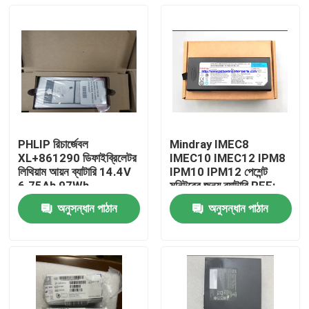
PHLIP রিচার্জেবল
Mindray IMEC8
XL+861290 ডিফাইব্রিলেটর
IMEC10 IMEC12 IPM8
লিথিয়াম আয়ন ব্যাটারি 14.4V
IPM10 IPM12 পেশেন্ট
6.75Ah 97Wh
মনিটরের জন্য ব্যাটারি REF:
LI13I001A
অনুসন্ধান পাঠান
অনুসন্ধান পাঠান
বাড়ি
পণ্য
ভিডিও