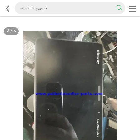
2
/
5