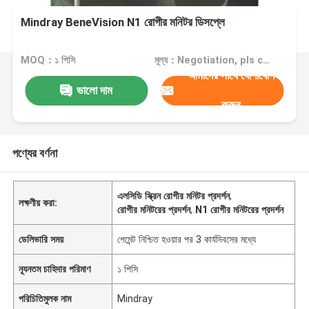
Mindray BeneVision N1 রোগীর মনিটর ডিসপ্লে
MOQ：১ পিসি
মূল্য：Negotiation, pls contact me
আমাদের সাথে যোগাযোগ
ভালো দাম
করুন
পণ্যের বর্ণনা
এলসিডি স্ক্রিন রোগীর মনিটর প্রদর্শন
,
লক্ষণীয় করা:
রোগীর মনিটরের প্রদর্শন
,
N1 রোগীর মনিটরের প্রদর্শন
ডেলিভারি সময়
পেমেন্ট নিশ্চিত হওয়ার পর 3 কার্যদিবসের মধ্যে
ন্যূনতম চাহিদার পরিমাণ
১ পিসি
পরিচিতিমুলক নাম
Mindray