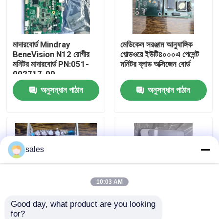
আমাদের সম্পর্কে
মাদারবোর্ড Mindray
মেডিকেল সরঞ্জাম আনুষাঙ্গিক
BeneVision N12 রোগীর
গোল্ডওয়ে ইউটি৪০০০এ পেশেন্ট
কারখানা ভ্রমণ
মনিটর মাদারবোর্ড PN:051-
মনিটর ব্লাড অক্সিজেন বোর্ড
002717-00
অনুসন্ধান পাঠান
অনুসন্ধান পাঠান
মান নিয়ন্ত্রণ
আমাদের সাথে যোগাযোগ
sales
উদ্ধৃতির জন্য আবেদন
রোগীর মনিটর অংশ
10:03 AM
Good day, what product are you looking 
রোগীর মনিটর মডিউল
for?
পাওয়ার সাপ্লাই বোর্ড জিই
মাইন্ড্রে বেনিভিউ টি১ মনিটর