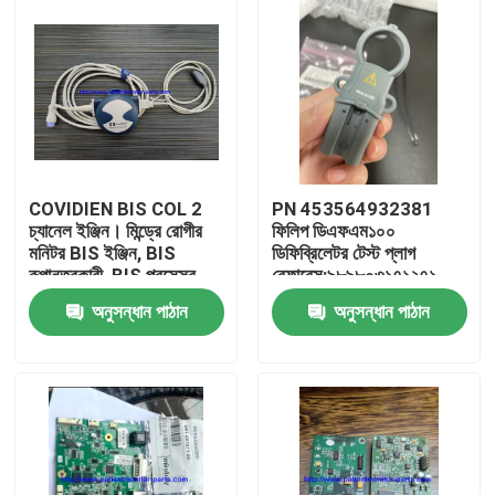
COVIDIEN BIS COL 2
PN 453564932381
চ্যানেল ইঞ্জিন। মিন্ড্রে রোগীর
ফিলিপ ডিএফএম১০০
মনিটর BIS ইঞ্জিন, BIS
ডিফিব্রিলেটর টেস্ট প্লাগ
রূপান্তরকারী, BIS প্রসেসর
রেফারেন্স:৯৮৯৮০৩১৭১২৭১
অনুসন্ধান পাঠান
অনুসন্ধান পাঠান
বাড়ি
পণ্য
ভিডিও