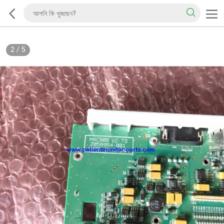
2
/
5