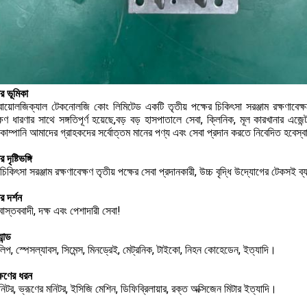
র ভূমিকা
 বায়োলজিক্যাল টেকনোলজি কোং লিমিটেড একটি তৃতীয় পক্ষের চিকিৎসা সরঞ্জাম রক্ষণাবেক্
ক্ষণ ধারণার সাথে সঙ্গতিপূর্ণ হয়েছে,বড় বড় হাসপাতালে সেবা, ক্লিনিক, মূল কারখানার এজেন্
,কোম্পানি আমাদের গ্রাহকদের সর্বোত্তম মানের পণ্য এবং সেবা প্রদান করতে নিবেদিত হবেস্ব
দৃষ্টিভঙ্গি
চিকিৎসা সরঞ্জাম রক্ষণাবেক্ষণ তৃতীয় পক্ষের সেবা প্রদানকারী, উচ্চ বৃদ্ধি উদ্যোগের টেকসই ব
র দর্শন
াস্তববাদী, দক্ষ এবং পেশাদারী সেবা!
যান্ড
িপ, স্পেসল্যাবস, সিমেন্স, মিনড্রেই, মেট্রনিক, টাইকো, নিহন কোহেডেন, ইত্যাদি।
ক্ষণের ধরন
িটর, ভ্রূণের মনিটর, ইসিজি মেশিন, ডিফিব্রিলায়ার, রক্ত অক্সিজেন মিটার ইত্যাদি।