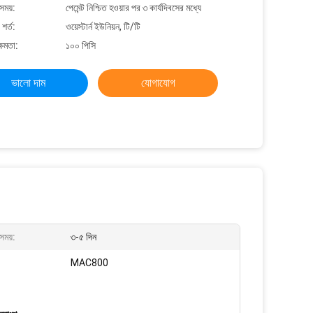
সময়:
পেমেন্ট নিশ্চিত হওয়ার পর ৩ কার্যদিবসের মধ্যে
শর্ত:
ওয়েস্টার্ন ইউনিয়ন, টি/টি
্ষমতা:
১০০ পিসি
ভালো দাম
যোগাযোগ
সময়:
৩-৫ দিন
MAC800