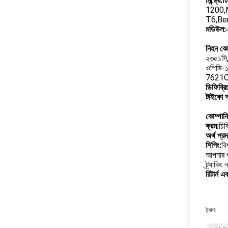
মিন্ড্রে:
M
1200,
T6,Ben
মডিউল:
নিহন ক
২৩৫১সি
ওপিভি-১
7621Cকা
ডিফিব্রি
টাইকো অক
কোম্পান
ক্রম:
চিক
অর্থ প্রদ
শিপিং:
বি
আপনার প
ট্র্যাকি
রিটার্ন 
ট্যাগ: