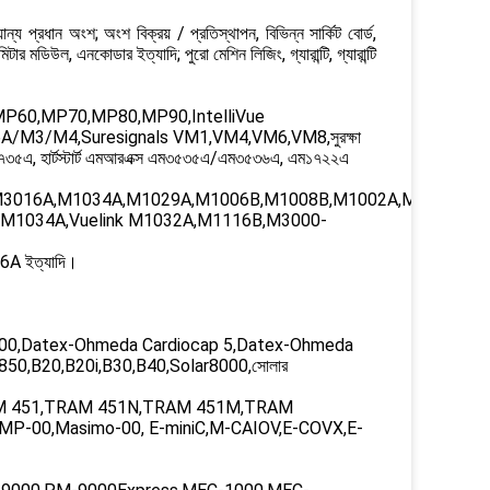
ন্য প্রধান অংশ; অংশ বিক্রয় / প্রতিস্থাপন, বিভিন্ন সার্কিট বোর্ড,
িটার মডিউল, এনকোডার ইত্যাদি; পুরো মেশিন লিজিং, গ্যারান্টি, গ্যারান্টি
,MP60,MP70,MP80,MP90,IntelliVue
3/M4,Suresignals VM1,VM4,VM6,VM8,সুরক্ষা
ম৪৭৩৫এ, হার্টস্টার্ট এমআরএক্স এম৩৫৩৫এ/এম৩৫৩৬এ, এম১৭২২এ
016A,M1034A,M1029A,M1006B,M1008B,M1002A,M1002B,Inte
,M1034A,Vuelink M1032A,M1116B,M3000-
 ইত্যাদি।
,Datex-Ohmeda Cardiocap 5,Datex-Ohmeda
50,B20,B20i,B30,B40,Solar8000,সোলার
M 451,TRAM 451N,TRAM 451M,TRAM
-00,Masimo-00, E-miniC,M-CAIOV,E-COVX,E-