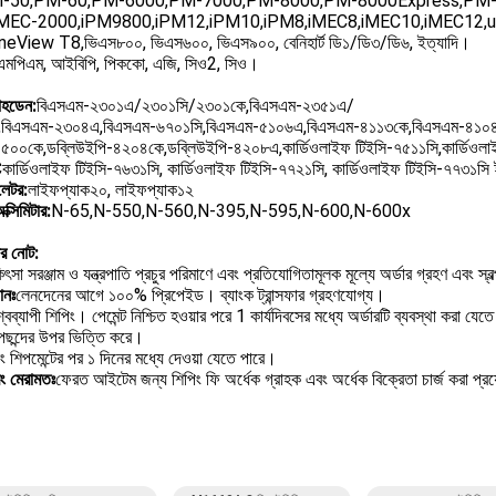
-50,PM-60,PM-6000,PM-7000,PM-8000,PM-8000Express,PM-
MEC-2000,iPM9800,iPM12,iPM10,iPM8,iMEC8,iMEC10,iMEC12,
eView T8,ভিএস৮০০, ভিএস৬০০, ভিএস৯০০, বেনিহার্ট ডি১/ডি৩/ডি৬, ইত্যাদি।
এমপিএম, আইবিপি, পিককো, এজি, সিও2, সিও।
োহডেন:
বিএসএম-২৩০১এ/২৩০১সি/২৩০১কে,বিএসএম-২৩৫১এ/
,বিএসএম-২৩০৪এ,বিএসএম-৬৭০১সি,বিএসএম-৫১০৬এ,বিএসএম-৪১১৩কে,বিএসএম-৪১০
৫০০কে,ডব্লিউইপি-৪২০৪কে,ডব্লিউইপি-৪২০৮এ,কার্ডিওলাইফ টিইসি-৭৫১১সি,কার্ডিওলা
র্ডিওলাইফ টিইসি-৭৬৩১সি, কার্ডিওলাইফ টিইসি-৭৭২১সি, কার্ডিওলাইফ টিইসি-৭৭৩১সি 
লেটর:
লাইফপ্যাক২০, লাইফপ্যাক১২
্সিমিটার:
N-65,N-550,N-560,N-395,N-595,N-600,N-600x
ির নোট:
িৎসা সরঞ্জাম ও যন্ত্রপাতি প্রচুর পরিমাণে এবং প্রতিযোগিতামূলক মূল্যে অর্ডার গ্রহণ এবং স্ব
ানঃ
লেনদেনের আগে ১০০% প্রিপেইড। ব্যাংক ট্রান্সফার গ্রহণযোগ্য।
শ্বব্যাপী শিপিং। পেমেন্ট নিশ্চিত হওয়ার পরে 1 কার্যদিবসের মধ্যে অর্ডারটি ব্যবস্থা ক
ছন্দের উপর ভিত্তি করে।
ং নং শিপমেন্টের পর ১ দিনের মধ্যে দেওয়া যেতে পারে।
এবং মেরামতঃ
ফেরত আইটেম জন্য শিপিং ফি অর্ধেক গ্রাহক এবং অর্ধেক বিক্রেতা চার্জ করা প্