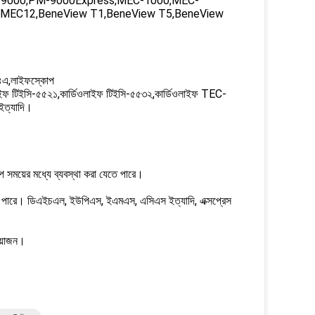
9000,PM-9000Express,MEC-1000,MEC-
uMEC12,BeneView T1,BeneView T5,BeneView
৪এ,লাইফস্কোপ
ইফ টিইসি-৫৫২১,কার্ডিওলাইফ টিইসি-৫৫৩২,কার্ডিওলাইফ TEC-
ইত্যাদি।
ল্প সময়ের মধ্যে ব্যবস্থা করা যেতে পারে।
রা যেতে পারে। ডিএইচএল, ইউপিএস, ইএমএস, এসিএস ইত্যাদি, এক্সপ্রেস
রয়োজন।