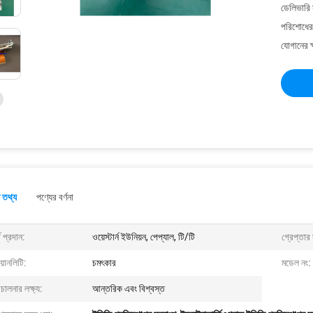
ডেলিভারি 
পরিশোধের 
যোগানের ক
 তথ্য
পণ্যের বর্ণনা
থ প্রদান:
ওয়েস্টার্ন ইউনিয়ন, পেপ্যাল, টি/টি
গ্রেপ্তার 
়ানলিটি:
চমৎকার
মডেল নং:
চালনার লক্ষ্য:
আন্তরিক এবং বিশ্বস্ত