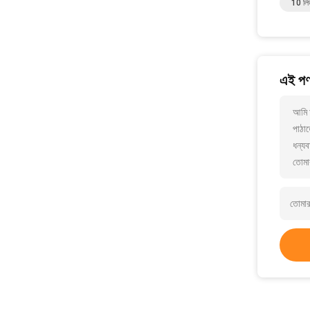
10 লিড
এই পণ্
আমি 
পাঠাত
ধন্যব
তোমা