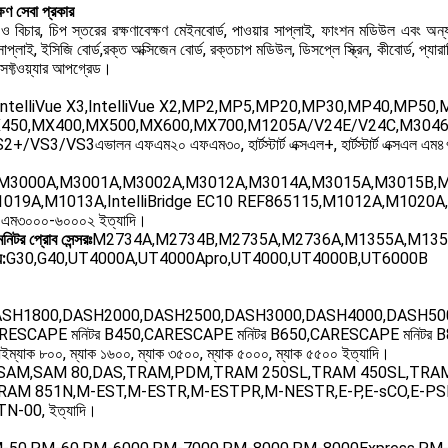
ক্ষণ সেবা প্রকার
 ও বিচার, চিপ স্তরের রক্ষণাবেক্ষণ মেইনবোর্ড, পাওয়ার সাপ্লাই, ফাংশন মডিউল এবং অন্যা
সাপ্লাই, ইসিজি বোর্ড,রক্ত অক্সিজেন বোর্ড, রক্তচাপ মডিউল, ডিসপ্লে স্ক্রিন, কীবোর্ড, প্যারাম
 সফ্টওয়্যার আপগ্রেড।
 IntelliVue X3,IntelliVue X2,MP2,MP5,MP20,MP30,MP40,MP50
450,MX400,MX500,MX600,MX700,M1205A/V24E/V24C,M3046A/M
S2+/VS3/VS3এভালন এফএম২০ এফএম৩০, হার্টস্টার্ট এক্সএল+, হার্টস্টার্ট এক্সএল এ
M3000A,M3001A,M3002A,M3012A,M3014A,M3015A,M3015B,M3
019A,M1013A,IntelliBridge EC10 REF865115,M1012A,M1020A
এম৩০০০-৬০০০২ ইত্যাদি।
মনিটর প্রোব সেন্সরঃ
M2734A,M2734B,M2735A,M2736A,M1355A,M1356A
ে:
G30,G40,UT4000A,UT4000Apro,UT4000,UT4000B,UT6000B
SH1800,DASH2000,DASH2500,DASH3000,DASH4000,DASH5000
RESCAPE মনিটর B450,CARESCAPE মনিটর B650,CARESCAPE মনিটর B8
্যাক ৮০০, ম্যাক ১৬০০, ম্যাক ৩৫০০, ম্যাক ৫০০০, ম্যাক ৫৫০০ ইত্যাদি।
SAM,SAM 80,DAS,TRAM,PDM,TRAM 250SL,TRAM 450SL,TRA
RAM 851N,M-EST,M-ESTR,M-ESTPR,M-NESTR,E-P,E-sCO,E-PSMP
N-00, ইত্যাদি।