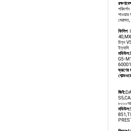
রক্ষণাবে
পরিদর্শন
পাওয়ার 
মেরামত,
ফিলিপ
:
40,MX
চিহ্ন V
ইত্যাদি
মডিউল:
G5-M1
60001
ভ্রূণের 
গোল্ডওয়
জিই:
DA
S5,CA
৮০০০আইম
মডিউল:
851,T
PREST