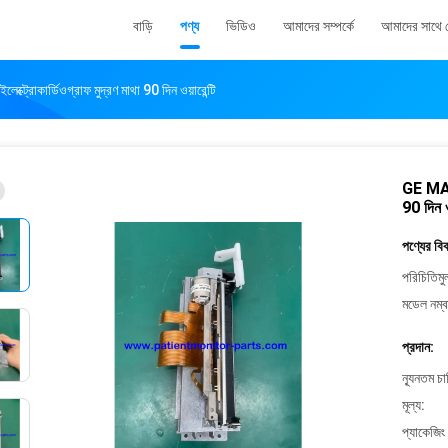
বাড়ি
পণ্য
ভিডিও
আমাদের সম্পর্কে
আমাদের সাথে
্রোকার্ডিওগ্রাফ মুদ্রণ মাথা 90 দিন ওয়ারেন্টি
GE MAC8
90 দিন ওয
পণ্যের বি
পরিচিতিমু
মডেল নম্ব
প্রদান:
ন্যূনতম চ
মূল্য:
প্যাকেজিং