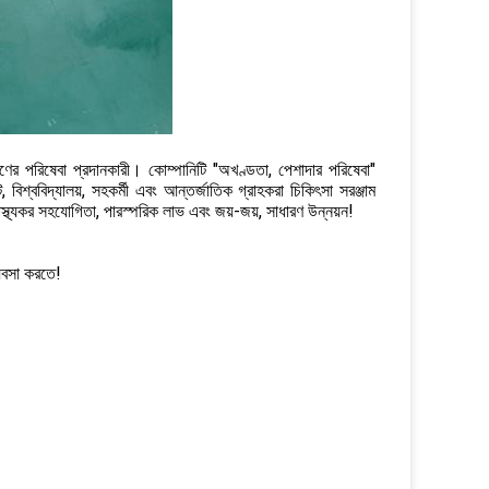
ষণের পরিষেবা প্রদানকারী। কোম্পানিটি "অখণ্ডতা, পেশাদার পরিষেবা"
ট, বিশ্ববিদ্যালয়, সহকর্মী এবং আন্তর্জাতিক গ্রাহকরা চিকিৎসা সরঞ্জাম
াস্থ্যকর সহযোগিতা, পারস্পরিক লাভ এবং জয়-জয়, সাধারণ উন্নয়ন!
্যবসা করতে!