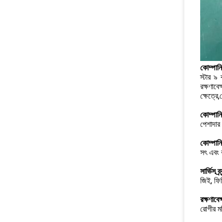
কোম্পানি
স্টার ৯
রক্ষণাবে
ক্ষেত্রে
কোম্পানির 
পেশাদার 
কোম্পানি
সৎ এবং ব
সার্ভিস ব্র্
জিই, ফিল
রক্ষণাবে
রোগীর মন