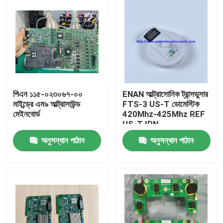
পিএন ১১৫-০২৩০৬৭-০০
ENAN আল্ট্রাসোনিক ট্রান্সডুসার
মাইন্ড্রে এম৯ আল্ট্রাসাউন্ড
FTS-3 US-T ডোমেস্টিক
মেইনবোর্ড
420Mhz-425Mhz REF
US-T IPN
02.01.২১০৮২০ এমপিএন
অনুসন্ধান পাঠান
অনুসন্ধান পাঠান
০২।01.210822015
বাড়ি
পণ্য
ভিডিও