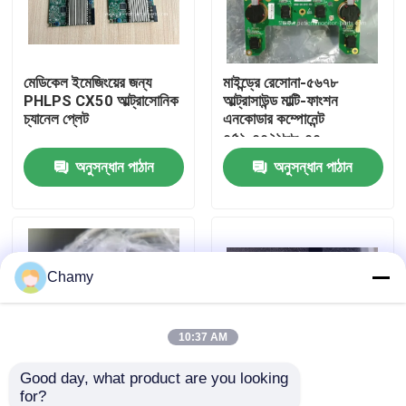
আমাদের সম্পর্কে
মেডিকেল ইমেজিংয়ের জন্য
মাইন্ড্রে রেসোনা-৫৬৭৮
PHLPS CX50 আল্ট্রাসোনিক
আল্ট্রাসাউন্ড মাল্টি-ফাংশন
কারখানা ভ্রমণ
চ্যানেল প্লেট
এনকোডার কম্পোনেন্ট
০৫১-০০২১৮৮-০০
অনুসন্ধান পাঠান
অনুসন্ধান পাঠান
মান নিয়ন্ত্রণ
আমাদের সাথে যোগাযোগ
Chamy
উদ্ধৃতির জন্য আবেদন
রোগীর মনিটর অংশ
10:37 AM
Good day, what product are you looking 
রোগীর মনিটর মডিউল
for?
৯০ দিনের ওয়ারেন্টি সহ
হাই পারফরম্যান্স জিই RAB6-