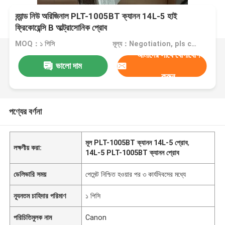
ব্র্যান্ড নিউ অরিজিনাল PLT-1005BT ক্যানন 14L-5 হাই
ফ্রিকোয়েন্সি B আল্ট্রাসোনিক প্রোব
MOQ：১ পিসি
মূল্য：Negotiation, pls contact me
আমাদের সাথে যোগাযোগ
ভালো দাম
করুন
পণ্যের বর্ণনা
মূল PLT-1005BT ক্যানন 14L-5 প্রোব
,
লক্ষণীয় করা:
14L-5 PLT-1005BT ক্যানন প্রোব
ডেলিভারি সময়
পেমেন্ট নিশ্চিত হওয়ার পর ৩ কার্যদিবসের মধ্যে
ন্যূনতম চাহিদার পরিমাণ
১ পিসি
পরিচিতিমুলক নাম
Canon