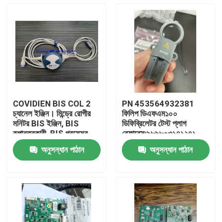
COVIDIEN BIS COL 2
PN 453564932381
চ্যানেল ইঞ্জিন। মিন্ড্রে রোগীর
ফিলিপ ডিএফএম১০০
মনিটর BIS ইঞ্জিন, BIS
ডিফিব্রিলেটর টেস্ট প্লাগ
রূপান্তরকারী, BIS প্রসেসর
রেফারেন্স:৯৮৯৮০৩১৭১২৭১
অনুসন্ধান পাঠান
অনুসন্ধান পাঠান
বাড়ি
পণ্য
ভিডিও