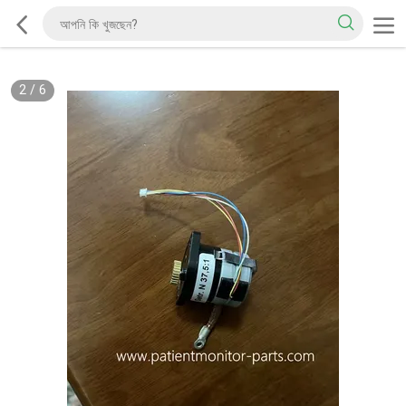
2
/
6