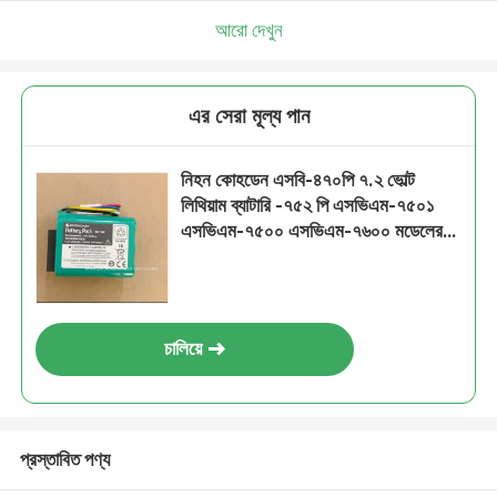
আরো দেখুন
এর সেরা মূল্য পান
নিহন কোহডেন এসবি-৪৭০পি ৭.২ ভোল্ট
লিথিয়াম ব্যাটারি -৭৫২ পি এসভিএম-৭৫০১
এসভিএম-৭৫০০ এসভিএম-৭৬০০ মডেলের
সাথে সামঞ্জস্যপূর্ণ
চালিয়ে
প্রস্তাবিত পণ্য