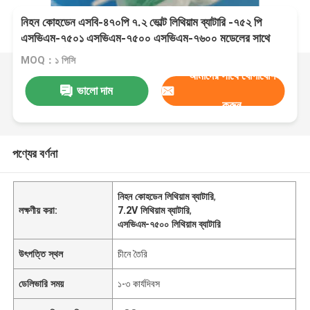
নিহন কোহডেন এসবি-৪৭০পি ৭.২ ভোল্ট লিথিয়াম ব্যাটারি -৭৫২ পি
এসভিএম-৭৫০১ এসভিএম-৭৫০০ এসভিএম-৭৬০০ মডেলের সাথে
সামঞ্জস্যপূর্ণ
MOQ：১ পিসি
আমাদের সাথে যোগাযোগ
ভালো দাম
করুন
পণ্যের বর্ণনা
নিহন কোহডেন লিথিয়াম ব্যাটারি
,
লক্ষণীয় করা:
7.2V লিথিয়াম ব্যাটারি
,
এসভিএম-৭৫০০ লিথিয়াম ব্যাটারি
উৎপত্তি স্থল
চীনে তৈরি
ডেলিভারি সময়
১-৩ কার্যদিবস