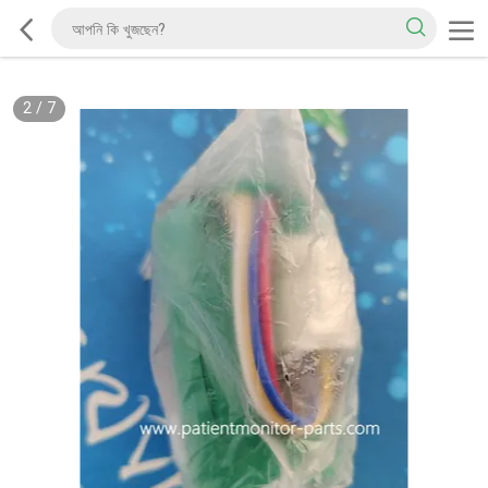
2
/
7