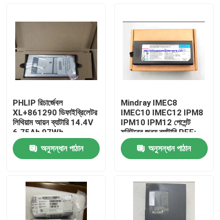
PHLIP রিচার্জেবল
Mindray IMEC8
XL+861290 ডিফাইব্রিলেটর
IMEC10 IMEC12 IPM8
লিথিয়াম আয়ন ব্যাটারি 14.4V
IPM10 IPM12 পেশেন্ট
6.75Ah 97Wh
মনিটরের জন্য ব্যাটারি REF:
LI13I001A
অনুসন্ধান পাঠান
অনুসন্ধান পাঠান
বাড়ি
পণ্য
ভিডিও