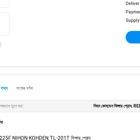
Deliver
Payme
Supply 
 তথ্য
পণ্যের বর্ণনা
েষভাবে তুলে ধরা:
নিহন কোহডেন ফিঙ্গার প্রোব
,
REF
ণনা
225F NIHON KOHDEN TL-201T ফিঙ্গার প্রোব