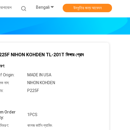
Bengali
 যোগাযোগ
উদ্ধৃতির জন্য আবেদন
25F NIHON KOHDEN TL-201T ফিঙ্গার প্রোব
বরণ:
f Origin:
MADE IN USA
লক নাম:
NIHON KOHDEN
ার:
P225F
um Order
1PCS
ty:
 বিবরণ:
কাগজ কার্টন প্যাকিং