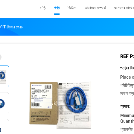
বাড়ি
পণ্য
ভিডিও
আমাদের সম্পর্কে
আমাদের সাথে
িঙ্গার প্রোব
REF P2
পণ্যের বি
Place o
পরিচিতিমু
মডেল নম্ব
প্রদান:
Minim
Quanti
প্যাকেজিং