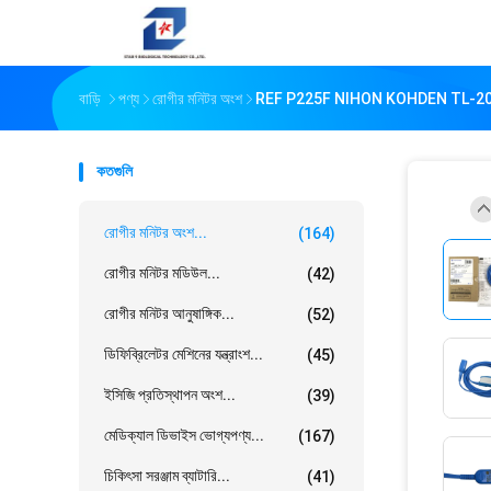
বাড়ি
পণ্য
রোগীর মনিটর অংশ
REF P225F NIHON KOHDEN TL-201T ফ
কতগুলি
রোগীর মনিটর অংশ...
(164)
রোগীর মনিটর মডিউল...
(42)
রোগীর মনিটর আনুষাঙ্গিক...
(52)
ডিফিব্রিলেটর মেশিনের যন্ত্রাংশ...
(45)
ইসিজি প্রতিস্থাপন অংশ...
(39)
মেডিক্যাল ডিভাইস ভোগ্যপণ্য...
(167)
চিকিৎসা সরঞ্জাম ব্যাটারি...
(41)