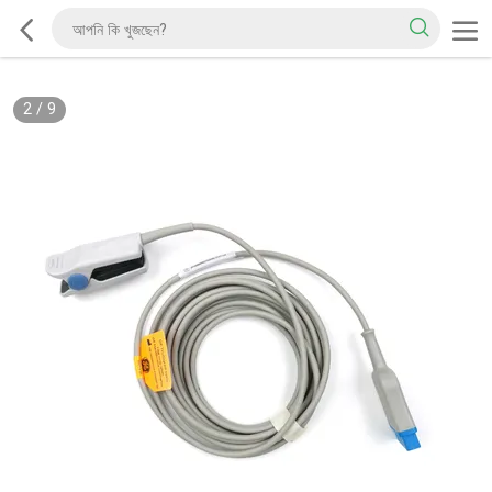
2
/
9