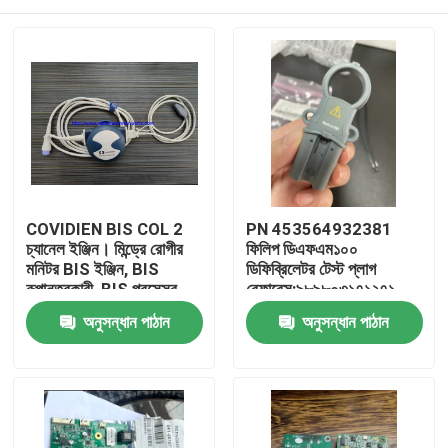
COVIDIEN BIS COL 2
PN 453564932381
চ্যানেল ইঞ্জিন। মিন্ড্রে রোগীর
ফিলিপ ডিএফএম১০০
মনিটর BIS ইঞ্জিন, BIS
ডিফিব্রিলেটর টেস্ট প্লাগ
রূপান্তরকারী, BIS প্রসেসর
রেফারেন্স:৯৮৯৮০৩১৭১২৭১
বাড়ি
অনুসন্ধান পাঠান
অনুসন্ধান পাঠান
পণ্য
ভিডিও