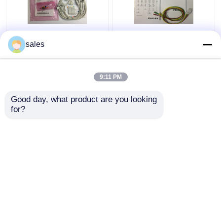
989803151761 মেডিকেল
M1674A ইসিজি লিড সেট
sales
ডিভাইস Consumables 4
ক্যাবল 3 লিড আইইসি আইসিইউ
Leads For TC50 Phlip
1 এম মেডিকেল সরঞ্জামের জন্য
Patient Monitor
9:11 PM
ভালো দাম
ভালো দাম
Good day, what product are you looking 
for?
আমাদের সাথে যোগাযোগ করুন
আমাদের সাথে যোগাযোগ করুন
আরো দেখুন
বাড়ি
আমাদের সম্পর্কে
আমাদের সাথে যোগাযোগ করুন
Desktop Site
সাইট ম্যাপ
Privacy Policy