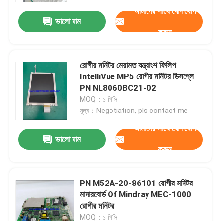
আমাদের সাথে যোগাযোগ
ভালো দাম
করুন
রোগীর মনিটর মেরামত যন্ত্রাংশ ফিলিপ
IntelliVue MP5 রোগীর মনিটর ডিসপ্লে
PN NL8060BC21-02
MOQ：১ পিসি
মূল্য：Negotiation, pls contact me
আমাদের সাথে যোগাযোগ
ভালো দাম
করুন
বাড়ি
PN M52A-20-86101 রোগীর মনিটর
পণ্য
মাদারবোর্ড Of Mindray MEC-1000
রোগীর মনিটর
ভিডিও
MOQ：১ পিসি