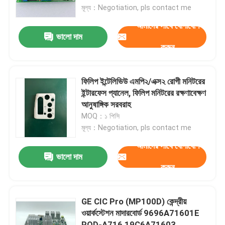
মূল্য：Negotiation, pls contact me
আমাদের সাথে যোগাযোগ
আমাদের সম্পর্কে
ভালো দাম
করুন
কারখানা ভ্রমণ
ফিলিপ ইন্টেলিভিউ এমপি২/এক্স২ রোগী মনিটরের
মান নিয়ন্ত্রণ
ইন্টারফেস প্যানেল, ফিলিপ মনিটরের রক্ষণাবেক্ষণ
আনুষাঙ্গিক সরবরাহ
MOQ：১ পিসি
আমাদের সাথে যোগাযোগ
মূল্য：Negotiation, pls contact me
আমাদের সাথে যোগাযোগ
উদ্ধৃতির জন্য আবেদন
ভালো দাম
করুন
রোগীর মনিটর অংশ
GE CIC Pro (MP100D) কেন্দ্রীয়
ওয়ার্কস্টেশন মাদারবোর্ড 9696A71601E
রোগীর মনিটর মডিউল
POD-A716 19C6A71603