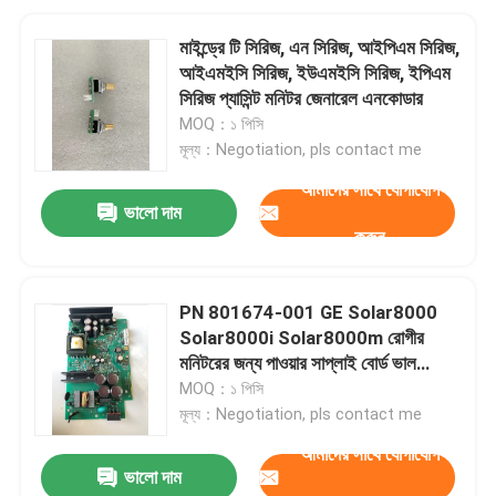
মাইন্ড্রে টি সিরিজ, এন সিরিজ, আইপিএম সিরিজ,
আইএমইসি সিরিজ, ইউএমইসি সিরিজ, ইপিএম
সিরিজ প্যাসিন্ট মনিটর জেনারেল এনকোডার
MOQ：১ পিসি
মূল্য：Negotiation, pls contact me
আমাদের সাথে যোগাযোগ
ভালো দাম
করুন
PN 801674-001 GE Solar8000
Solar8000i Solar8000m রোগীর
মনিটরের জন্য পাওয়ার সাপ্লাই বোর্ড ভাল
অবস্থা
MOQ：১ পিসি
মূল্য：Negotiation, pls contact me
আমাদের সাথে যোগাযোগ
ভালো দাম