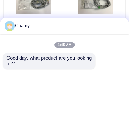
10 লিড ইসিজি প্রতিস্থাপন অংশ
3 লিড ইসিজি ট্রাঙ্ক ক্যাবল
Chamy
তারের GE2104726-001
2106309-002 ইন্টিগ্রেটেড
ইইউ স্ট্যান্ডার্ড
গ্র্যাবার লিডওয়্যার 12FT সহ
1:45 AM
ভালো দাম
ভালো দাম
Good day, what product are you looking 
for?
আমাদের সাথে যোগাযোগ করুন
আমাদের সাথে যোগাযোগ করুন
আরো দেখুন
বাড়ি
আমাদের সম্পর্কে
আমাদের সাথে যোগাযোগ করুন
Desktop Site
সাইট ম্যাপ
Privacy Policy