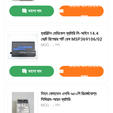
আমাদের সাথে যোগাযোগ
ভালো দাম
করুন
হ্যামিল্টন মেডিকেল ব্যাটারি লি-আইন 14.4
ভোল্ট রিপেয়ার পার্ট রেফ MSP369106/02
MOQ：১ পিসি
আমাদের সাথে যোগাযোগ
ভালো দাম
করুন
বাড়ি
নিহন কোহডেন এসবি-৯৫০পি রিচার্জযোগ্য
পণ্য
লিথিয়াম-আয়ন ব্যাটারি
MOQ：১ পিসি
ভিডিও