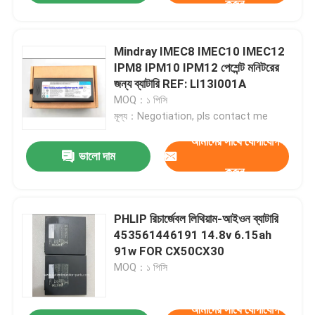
করুন
Mindray IMEC8 IMEC10 IMEC12
IPM8 IPM10 IPM12 পেশেন্ট মনিটরের
জন্য ব্যাটারি REF: LI13I001A
MOQ：১ পিসি
মূল্য：Negotiation, pls contact me
আমাদের সাথে যোগাযোগ
ভালো দাম
করুন
PHLIP রিচার্জেবল লিথিয়াম-আইওন ব্যাটারি
453561446191 14.8v 6.15ah
91w FOR CX50CX30
MOQ：১ পিসি
আমাদের সাথে যোগাযোগ